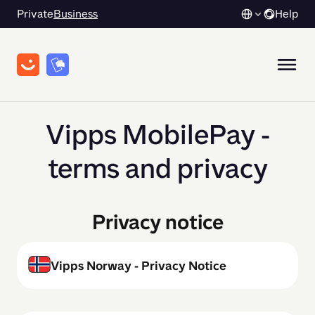
Private
Business
Help
Vipps MobilePay -
terms and privacy
Privacy notice
Vipps Norway - Privacy Notice