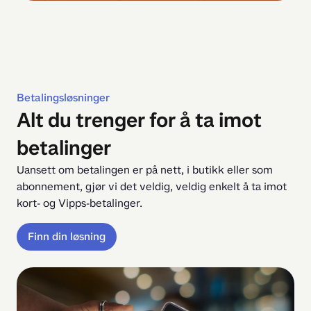
Betalingsløsninger
Alt du trenger for å ta imot
betalinger
Uansett om betalingen er på nett, i butikk eller som 
abonnement, gjør vi det veldig, veldig enkelt å ta imot 
kort- og Vipps-betalinger.
Finn din løsning​​​​‌ ‍ ​‍​‍‌‍ ‌ ​‍‌‍‍‌‌‍‌ ‌‍‍‌‌‍ ‍​‍​‍​ ‍‍​‍​‍‌ ​ ‌‍​‌‌‍ ‍‌‍‍‌‌ ‌​‌ ‍‌​‍ ‍‌‍‍‌‌‍ ​‍​‍​‍ ​​‍​‍‌‍‍​‌ ​‍‌‍‌‌‌‍‌‍​‍​‍​ ‍‍​‍​‍‌‍‍​‌ ‌​‌ ‌​‌ ​​‌ ​ ​ ‍‍​‍ ​‍ ‌ ‌‍‌‍‍‌‌ ​​‌ ​​‌ ​ ‌‍ ‌‌‍ ‌‍​‍‌‍‍‌‌‍ ​‌‍‌‌‌ ​​‌‍​‌‌ ‍‌​‍ ‍‌ ​ ‌‍​‌‌‍ ‍‌‍‍‌‌ ‌​‌ ‍‌​‍ ‍‌ ​ ‌ ‌​‌ ‌‌‌‍‌​‌‍‍‌‌‍ ​‍ ‌‍‍‌‌‍ ‍‌ ‌​‌‍‌‌‌‍ ‍‌ ‌​​‍ ‌‍‌‌‌‍‌​‌‍‍‌‌ ‌​​‍ ‌‍ ‌‌‍ ‌‍‌​‌‍‌‌​ ‌‌ ​​‌ ​‍‌‍‌‌‌ ​ ‌‍‌‌‌‍ ‍‌ ‌​‌‍​‌‌ ‌​‌‍‍‌‌‍ ‌‍ ‍​ ‍ ‌‍‍‌‌‍‌​​ ‌​ ‌ ​ ​​​ ‍‌​ ​‌​ ‌‍‌‍​‍​ ‌‍​ ‍​​‍ ‌​ ‌ ‌‍​ ​ ‌‌​ ​​​‍ ‌​ ‌​​ ​ ‌‍‌‌‌‍​‌​‍ ‌​ ‍​​ ​‍‌‍​ ​ ‌​​‍ ‌‌‍​‌​ ​‌​ ‌‍‌‍‌​​ ​‍‌‍​ ​ ​​​ ‌‍​ ‌ ​ ‌ ‌‍​ ​ ‍‌​ ‍ ‌ ‌​‌ ‍‌‌ ​​‌‍‌‌​ ‌‌‍​‍‌ ‌‌‌ ​ ‌‍‍‌‌‍ ‍‌‍‌‌‌ ​ ‌ ​ ‌‌​​‌‍​‌‌‍‌ ‌‍‌‌​ ‍ ‌ ​​‌‍​‌‌ ‌​‌‍‍​​ ‌‌‍​‍‌‍ ​‌‍ ‌‍​ ‌‍‍ ‌ ​ ​‍‌‌​ ‌‌‌​​‍‌‌ ‌‍‍ ‌‍‌‌‌ ‍‌​‍‌‌​ ​ ‌​‌​​‍‌‌​ ​ ‌​‌​​‍‌‌​ ​‍​ ​‍‌‍‌​‌‍​‌​ ‍​‌‍​ ​ ‍​​ ​ ​ ​​‌‍‌‌​ ‌‌​ ​‍​ ‍​​ ‌‍​‍‌‌​ ​‍​ ​‍​‍‌‌​ ‌‌‌​‌​​‍ ‍‌ ​​‌ ​‍‌‍‍‌‌‍ ‌‌‍​‌‌ ​‍‌ ‍‌‌​ ​‌‍‍‌‌‍ ‍‌‍‍ ​‍ ‍‌‍‌​‌‍‍‌‌ ​ ‌ ​​‌‍ ​‌‍​‌‌ ‍‌‌‌‌​‌‍‌‌‌ ‍​‌ ‌​​ ‌‍​‍‌‍​‌‌ ​ ‌‍‌‌‌‌‌‌‌ ​‍‌‍ ​​ ‌‌‍‍​‌ ‌​‌ ‌​‌ ​​‌ ​ ​‍‌‌​ ​ ‌​​‌​‍‌‌​ ​‍‌​‌‍​‍‌‌​ ​‍‌​‌‍‌ ‌‍‌‍‍‌‌ ​​‌ ​​‌ ​ ‌‍ ‌‌‍ ‌‍​‍‌‍‍‌‌‍ ​‌‍‌‌‌ ​​‌‍​‌‌ ‍‌​‍ ‍‌ ​ ‌‍​‌‌‍ ‍‌‍‍‌‌ ‌​‌ ‍‌​‍ ‍‌ ​ ‌ ‌​‌ ‌‌‌‍‌​‌‍‍‌‌‍ ​‍‌‍‌‍‍‌‌‍‌​​ ‌​ ‌ ​ ​​​ ‍‌​ ​‌​ ‌‍‌‍​‍​ ‌‍​ ‍​​‍ ‌​ ‌ ‌‍​ ​ ‌‌​ ​​​‍ ‌​ ‌​​ ​ ‌‍‌‌‌‍​‌​‍ ‌​ ‍​​ ​‍‌‍​ ​ ‌​​‍ ‌‌‍​‌​ ​‌​ ‌‍‌‍‌​​ ​‍‌‍​ ​ ​​​ ‌‍​ ‌ ​ ‌ ‌‍​ ​ ‍‌​‍‌‍‌ ‌​‌ ‍‌‌ ​​‌‍‌‌​ ‌‌‍​‍‌ ‌‌‌ ​ ‌‍‍‌‌‍ ‍‌‍‌‌‌ ​ ‌ ​ ‌‌​​‌‍​‌‌‍‌ ‌‍‌‌​‍‌‍‌ ​​‌‍​‌‌ ‌​‌‍‍​​ ‌‌‍​‍‌‍ ​‌‍ ‌‍​ ‌‍‍ ‌ ​ ​‍‌‌​ ‌‌‌​​‍‌‌ ‌‍‍ ‌‍‌‌‌ ‍‌​‍‌‌​ ​ ‌​‌​​‍‌‌​ ​ ‌​‌​​‍‌‌​ ​‍​ ​‍‌‍‌​‌‍​‌​ ‍​‌‍​ ​ ‍​​ ​ ​ ​​‌‍‌‌​ ‌‌​ ​‍​ ‍​​ ‌‍​‍‌‌​ ​‍​ ​‍​‍‌‌​ ‌‌‌​‌​​‍ ‍‌ ​​‌ ​‍‌‍‍‌‌‍ ‌‌‍​‌‌ ​‍‌ ‍‌‌​ ​‌‍‍‌‌‍ ‍‌‍‍ ​‍ ‍‌‍‌​‌‍‍‌‌ ​ ‌ ​​‌‍ ​‌‍​‌‌ ‍‌‌‌‌​‌‍‌‌‌ ‍​‌ ‌​​‍‌‍‌ ​​‌‍‌‌‌ ​‍‌ ​ ‌ ​​‌‍‌‌‌‍​ ‌ ‌​‌‍‍‌‌ ‌‍‌‍‌‌​ ‌‌ ​​‌ ‌‌‌‍​‍‌‍ ​‌‍‍‌‌ ​ ‌‍‍​‌‍‌‌‌‍‌​​‍​‍‌ ‌